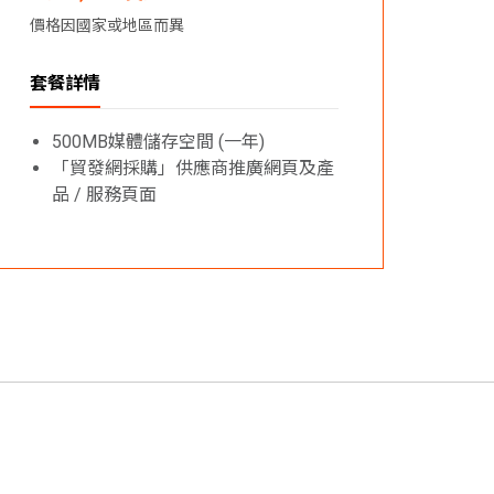
價格因國家或地區而異
套餐詳情
500MB媒體儲存空間 (一年)
「貿發網採購」供應商推廣網頁及產
品 / 服務頁面