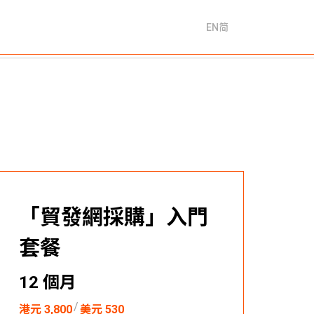
EN
简
「貿發網採購」入門
套餐
12 個月
/
港元 3,800
美元 530